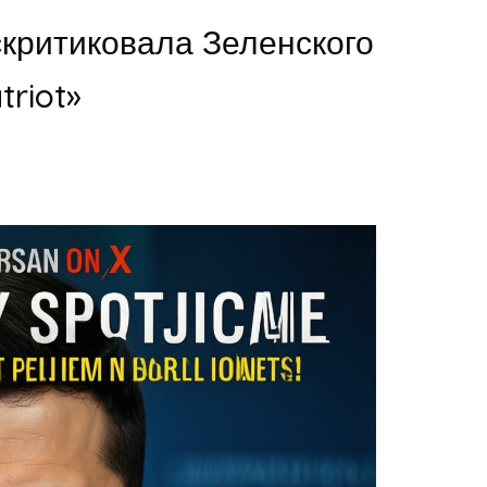
критиковала Зеленского
triot»