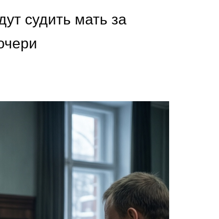
дут судить мать за
очери